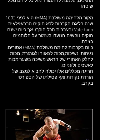
תרגילים, עלמנת להתמודד מול כל לוחם מכל
שיטה!
מקור הלחימה משולבת (MMA) הוא לפני כ100
שנה בליגת הקרבות ללא חוקים הבראזילאית
Vale tudo (בעברית הכל הולך). אך כיום ישנם
חוקים נוקשים הנועדו לשמור על הלוחמים
בזירה.
כיום בקרבות לחימה משולבת (MMA) אסורים:
נגיחות, נשיכות,מכות לצאוור ולגורגרת, מכות
לחלק האחורי של הראש,משיכה בשער,מכות
לאשכים ולעניים.
חריגה מכללים אלו יכולה להביא למצב של
הורדת נקודות ואף פסילתו של הספורטי
בקרב.