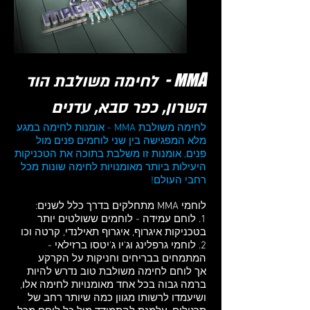
A -
MM
לחימה משולבת הוד
השרון, כפר סבא, עדנים
לחימה משולבת MMA - אומנות לחימה במגע
מלא המפגישה בין שני לוחמים פנים מול
פנים, אומנות זו משלבת בתוכה את הטכניקות
היעילות ביותר מאומנויות לחימה שונות מכל
רחבי העולם!
לוחמי MMA מתחלקים בדרך כלל לשנים:
1. לוחם עמידה - לוחמים ששולטים יותר
בטכניקות איגרוף, איגרוף תאילנדי, קרטה וכו
2. לוחמי גרפלינג וג'יו ג'יטסו ברזילאי -
המתמחים בבריחים וחניקות על הקרקע
אך לוחם לחימה משולבת טוב נדרש להיות
ברמה גבוה בכל אחד מאומנויות לחימה אלו,
ושיעמדו לרשותו מגוון כמה שיותר רחב של