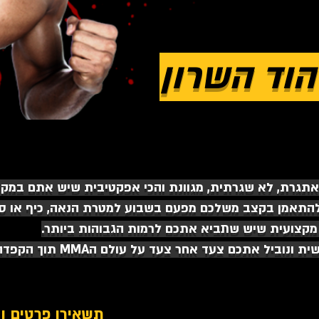
רת, לא שגרתית, מגוונת והכי אפקטיבית שיש אתם במקום ה
מועדון MDfighters ניתן להתאמן בקצב משלכם מפעם בשבוע למטרת הנאה, כ
ם צעד אחר צעד על עולם הMMA תוך הקפדה על סרגל מאמצים אישי.
!תשאירו פרטים ו