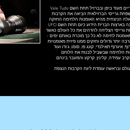
כבר לפני 100 שנה קרבות MMA היו פופולריים מעוד ביפן ובברזיל תחת השם Vale Tudo
ם לעברית הכל הולך. בשנות ה90 משפחת גרייסי הברזילאית הביאה את הקרבות
לה הניצחית מהיא האומנות הלחימה החזקה
ביותר בעולם וארגנו את ליגת MMA הראשונה בארצות הברית הידוע כיום תחת השם (UFC
Ultimate Fighting Cha. משפחת גרייסי הצליחה להדהים את כל העולם כאשר
 מאומנות לחימה לא כל כך מוכרת באותם ימים -
הרבה יותר גדולים וחזקים ממנו פיזית מאומנויות
 איגרוף תאילנדי, קונג פו, סומו, ג'ודו ועוד
ות הלחימה שבשביל לבנות את הלוחם
קרב עמידה, קלינץ, קרקע והמעבר בינהם.
ולרי בעולם ובראשה עומדת ליגת הקרבות הנצפת