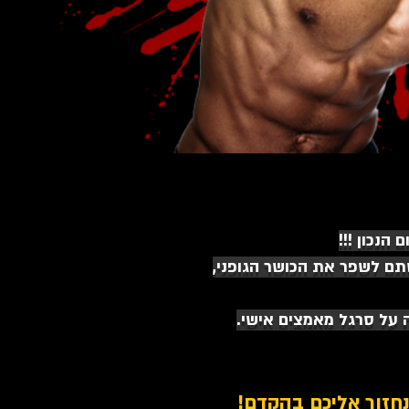
נכון !!!
יף או סתם לשפר את הכושר הגופני,
נחזור אליכם בהקדם