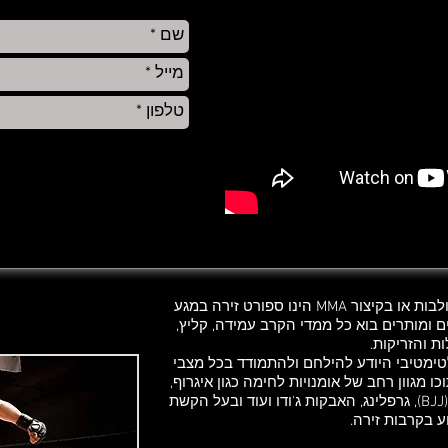
Mixed martial arts - אומנויות לחימה משולבות או בקיצור MMA הינו ספורט זירה במגע
ם ומותרים בוא כל ממדי הקרב עמידה, קליץ,
ת והזריקות.
ם האולטימטיבי היודע להילחם ולהתמודד בכל מצבי
. עולם הMMA משלב בתוכו מגוון רחב של אומנויות לחימה כגון איגרוף,
איגרוף תאילנדי, קרטה, ג'יו ג'יטסו ברזילאי (BJJ), גרפלינג, האבקות ג'ודו ועוד ובעל הקשת
 בקרבות זירה.